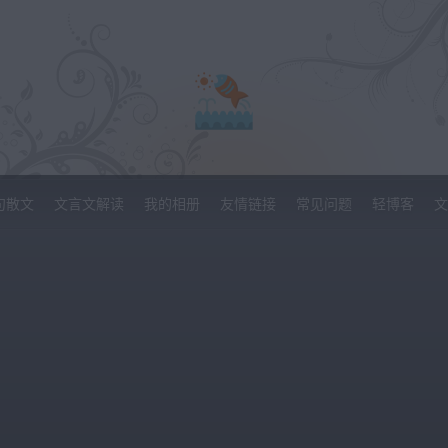
句散文
文言文解读
我的相册
友情链接
常见问题
轻博客
文