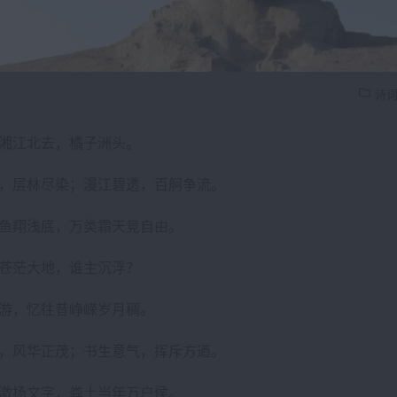
诗
湘江北去，橘子洲头。
，层林尽染；漫江碧透，百舸争流。
鱼翔浅底，万类霜天竞自由。
苍茫大地，谁主沉浮？
游，忆往昔峥嵘岁月稠。
，风华正茂；书生意气，挥斥方遒。
激扬文字，粪土当年万户侯。