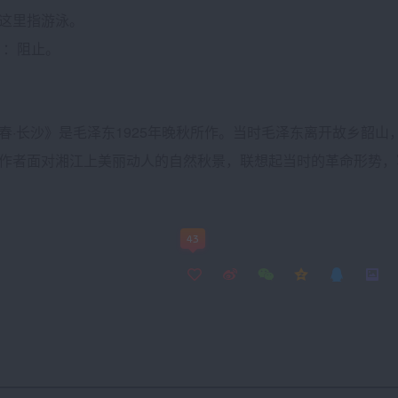
这里指游泳。
è）：阻止。
长沙》是毛泽东1925年晚秋所作。当时毛泽东离开故乡韶山
作者面对湘江上美丽动人的自然秋景，联想起当时的革命形势，
文？
43
论