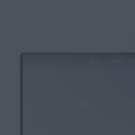
首页
诗词翻译
名
沁园春·长沙 阅
128
43
0