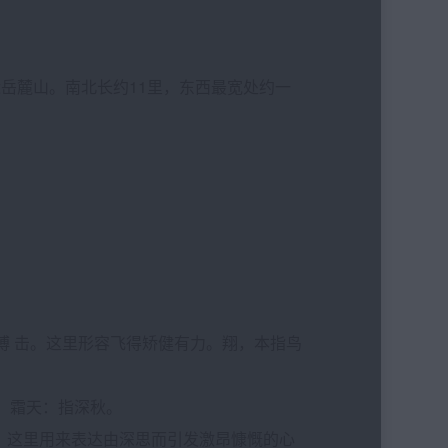
近岳麓山。南北长约11里，东西最宽处约一
搏 击。这里形容飞得矫健有力。翔，本指鸟
物。霜天：指深秋。
意是失意，这里用来表达由深思而引发激昂慷慨的心