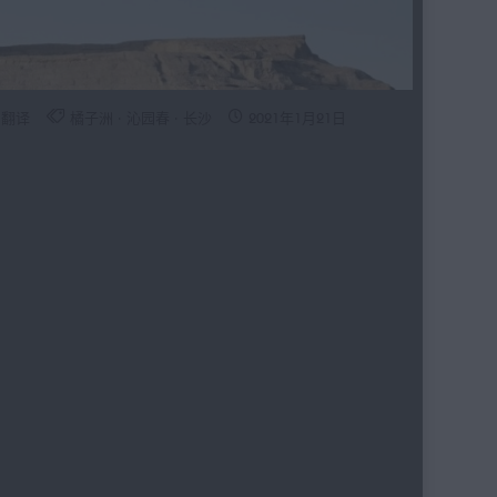
词翻译
橘子洲
·
沁园春
·
长沙
2021年1月21日