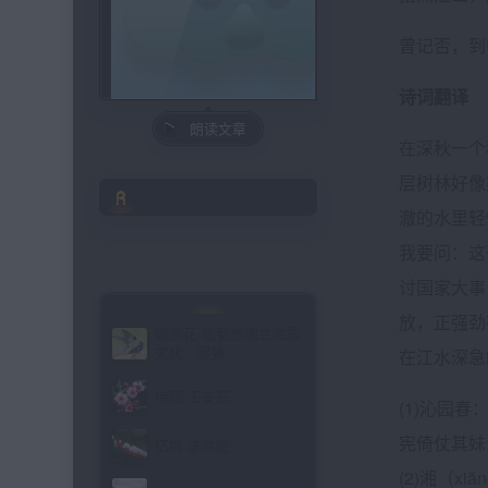
曾记否，到
诗词翻译
朗读文章
在深秋一个
层树林好像
文章目录
澈的水里轻
我要问：这
讨国家大事
放，正强劲
蝶恋花·槛菊愁烟兰泣露
宋代：晏殊
在江水深急
梅花 王安石
(1)沁园
宪倚仗其妹
忆梅 李商隐
(2)湘（