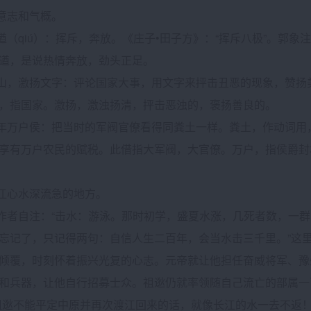
：意志和气概。
斥方遒（qiú）：挥斥，奔放。《庄子•田子方》：“挥斥八极”。郭
遒，是说热情奔放，劲头正足。
点江山，激扬文字：评论国家大事，用文字来抨击丑恶的现象，赞
，指国家。激扬，激浊扬清，抨击恶浊的，褒扬善良的。
土当年万户侯：把当时的军阀官僚看得同粪土一样。粪土，作动词
享有万户农民的赋税。此借指大军阀，大官僚。万户，指侯爵封
流：江心水深流急的地方。
水：作者自注：“击水：游泳。那时初学，盛夏水涨，几死者数，
忘记了，只记得两句：自信人生二百年，会当水击三千里。”这里引
倾覆，时刻怀着振兴光复的心志。元帝就让他担任奋威将军、豫
和兵器，让他自行招募士众。祖逖仍就率领随自己流亡的部属一
祖逖不能平定中原并再次渡江回来的话，就像长江的水一去不返