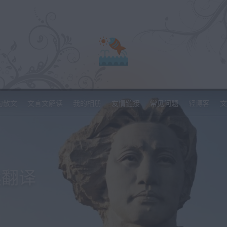
句散文
文言文解读
我的相册
友情链接
常见问题
轻博客
文
读翻译