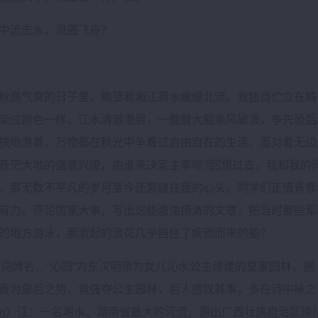
中流击水，浪遏飞舟？
秋高气爽的日子里，眺望着湘江碧水缓缓北流。我独自伫立在橘
染过颜色一样，江水清澈澄碧，一艘艘大船乘风破浪，争先恐后
快地游着，万物都在秋光中争着过自由自在的生活。面对着无边
苍茫大地的盛衰兴废，由谁来决定主宰呢?回想过去，我和我的
，那无数不平凡的岁月至今还萦绕在我的心头。同学们正值青春
有力。评论国家大事，写出这些激浊扬清的文章，把当时那些军
的地方游泳，那激起的浪花几乎挡住了疾驰而来的船?
春：词牌名，“沁园”为东汉明帝为女儿沁水公主修建的皇家园林，
贵为皇后之势，竟强夺公主园林，后人感叹其事，多在诗中咏之，
xiāng）江：一名湘水，湖南省最大的河流，源出广西壮族自治区陵