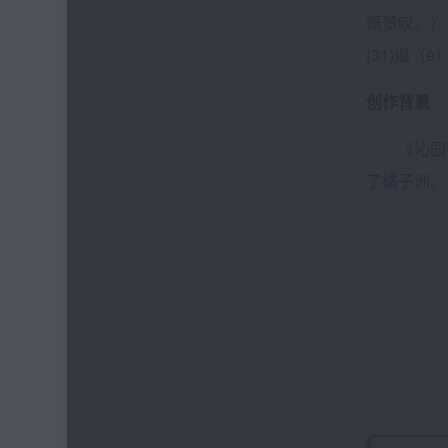
慨赞叹。）
(31)遏（
创作背景
《沁园春·
了橘子洲。
喜欢本
发表评