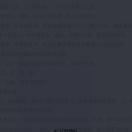
经过长沙，北入洞庭湖。 所以说是湘江北去。
：就是深秋、晚秋。秋深已有寒意，所以说是寒秋。
洲：地名，又名水陆洲，是长沙城西湘江中一个狭长小岛，西面靠
* 七律《答友人》中所谓长岛，指此。自唐代以来，就是游览胜地。
三句是说：在寒秋季节，独立在橘子洲头目送着湘江水汩汩北流。
：指湘江西岸岳麓山和附近许多山峰。
尽染：山上一层层的树林经霜打变红，像染过一样。
：满江。漫：满，遍。
gě）：大船。这里泛指船只。
：争着行驶。
击长空，鱼翔浅底：鹰在广阔的天空里飞，鱼在清澈的水里游。击，
这里形容鱼游得轻快自由。
类霜天竞自由：万物都在秋光中竞相自由地生活。万类：指一切生
廓(chàng liáo kuò）：面对广阔的宇宙惆怅感慨。怅：原