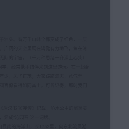
子洲头。看万千山峰全都变成了红色，一层
。广阔的天空里鹰在矫健有力地飞，鱼在清
无际的宇宙，（千万种思绪一齐涌上心头）
同学，经常携手结伴来到这里游玩。在一起商
年少，风华正茂；大家踌躇满志，意气奔
阀官僚看得如同粪土。可曾记得，那时我们
据《后汉书 窦宪传》记载，沁水公主的舅舅窦
渐成“沁园春”这一词牌。
川县南的海洋山，长1752里，向东北流贯湖