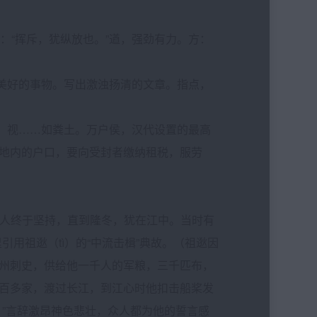
象注：“挥斥，犹纵放也。”遒，强劲有力。方：
扬美好的事物。写出激浊扬清的文章。指点，
用，视……如粪土。万户侯，汉代设置的最高
地内的户口，要向受封者缴纳租税，服劳
一群人终于坚持，直到隆冬，犹在江中。当时有
用祖逖（tì）的“中流击楫”典故。（祖逖因
州刺史，供给他一千人的军粮，三千匹布，
百多家，渡过长江，到江心时他扣击船桨发
！”言辞激昂神色悲壮，众人都为他的誓言感