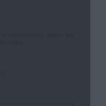
，去广州主持农民运动讲习，途经长沙，重游
写下了这首词。