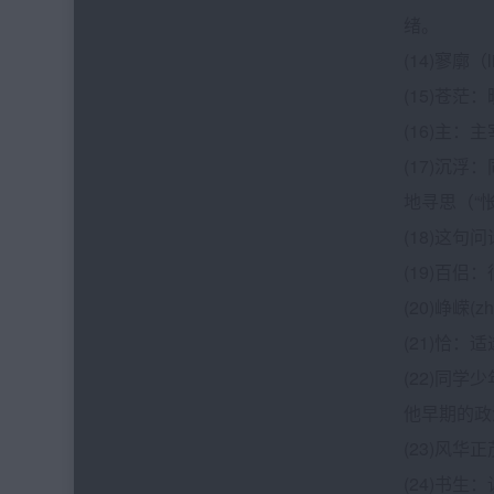
绪。
(14)寥廓
(15)苍茫
(16)主：
(17)沉
地寻思（“
(18)这
(19)百
(20)峥
(21)恰：
(22)同学
他早期的政
(23)风
(24)书