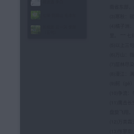
将进酒 李白
南省东部，
七律·到韶山 毛泽东
(3)寒秋
(4)橘子
长相思·云一涡 李煜
〔五代〕
里。 **
(5)以上
(6)万山
(7)层林
(8)漫江
(9)舸（
(10)争流
(11)鹰
盘旋飞翔，
(12)万
(13)怅寥