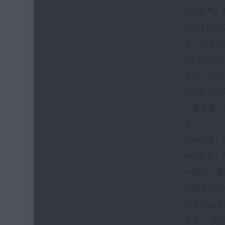
(25)意气
(26)挥
正。挥斥方
(27)指
评论。江山
(28)粪
一级侯爵，
役。
(29)中
(30)击
一篇诗，都
为国家政权
但不给战衣
誓说：“我