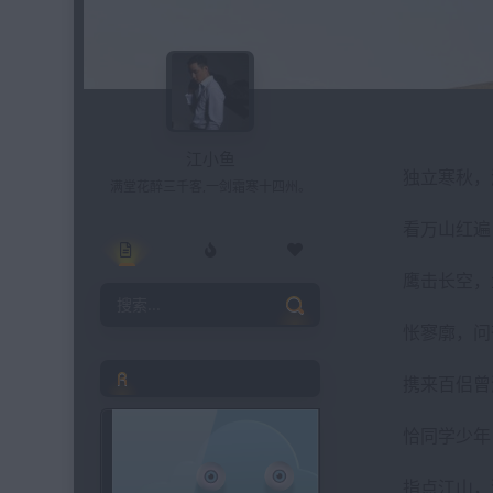
江小鱼
独立寒秋，
满堂花醉三千客,一剑霜寒十四州。
看万山红遍
鹰击长空，
怅寥廓，问
朗读文章
携来百侣曾
恰同学少年
指点江山，