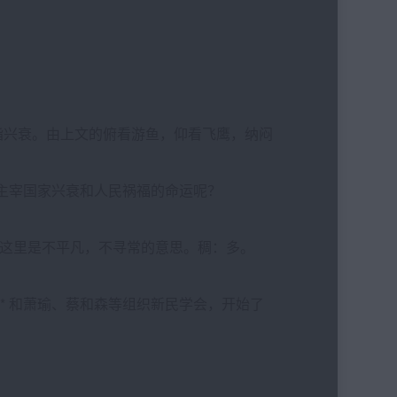
里指兴衰。由上文的俯看游鱼，仰看飞鹰，纳闷
来主宰国家兴衰和人民祸福的命运呢？
高峻，这里是不平凡，不寻常的意思。稠：多。
年 *** 和萧瑜、蔡和森等组织新民学会，开始了