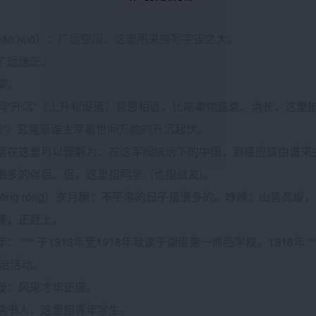
（liáo kuò）：广远空阔，这里用来描写宇宙之大。
：旷远迷茫。
主宰。
浮：同“升沉”（上升和没落）意思相近，比喻事物盛衰、消长，这
怅”）究竟是谁主宰着世间万物的升沉起伏。
句问话在这里可以理解为：在这军阀统治下的中国，到底应该由谁
侣：很多的伴侣。侣，这里指同学（也指战友)。
嵘(zhēng róng）岁月稠：不平常的日子是很多的。峥嵘：山势
适逢，正赶上。
少年： *** 于1913年至1918年就读于湖南第一师范学校。1918
治活动。
华正茂：风采才华正盛。
生：读书人，这里指青年学生。