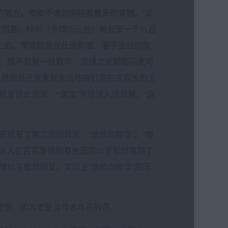
地方，依依不舍的向往着春天的景物。“定
乡而苦。梓州（今四川三台）离长安一千八百
理上的。李商隐是在仕途抑塞、妻子去世的情
，想不到竟一住数年，意绪之无聊郁闷更可
诗人感到自己竟象是永远地被钉死在这异乡的土
复评此句说：“‘定定’字俚语入诗却雅。”这
有了第二句的转折：“依依向物华”。“物
。诗人在百花争艳的春色面前似乎暂时得到了
情似乎截然相反，实际上“依依向物华”是因
怨恨，因为老是当作去年开的花。