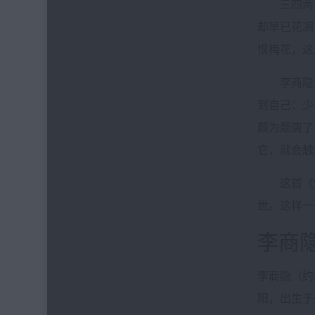
三四两句，
却早已花凋
恨梅花，这
李商隐为什
到自己：少
颇为颓唐了
它，就会触
这首《忆
世。这样一
李商
李商隐（约
阳，出生于