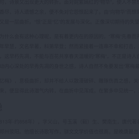
诗景又出现更大的转折。面对姹紫嫣红的“物华”，使人不禁
香尽，诗人遗憾之余，便不免对它怨恨起来了。由“向物华”而
又是一层曲折。“恨”正是“忆”的发展与深化。正像深切期待的失
么会有这种心理呢，是有着更内在的原因的，“寒梅”先春而
年早慧，文名早著，科第早登；然而紧接着一连串不幸和打击，
，这早朽先凋，不能与百花共享春天温暖的“寒梅”，不正是诗人
动内心深处的早秀先凋的身世之感，诗人自然不免要发出“寒梅最
梅》，意极曲折，却并不给人以散漫破碎、雕琢伤真之感，关
来，便显得此诗潜气内转，在曲折中见浑成，在繁多中见统一，
隐
813年-约858年），字义山，号玉溪（谿）生、樊南生，唐代
郑州荥阳。他擅长诗歌写作，骈文文学价值也很高，是晚唐最出