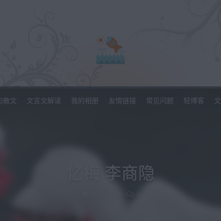
句散文
文言文解读
我的相册
友情链接
常见问题
轻博客
文
忆梅 李商隐
100
0
0