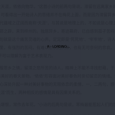
涯，依依向物华。”这首小诗的前两句是说，滞留在远离家乡的
，可看得出一开始诗人的思绪并不在梅花上面，而是因为滞留异
代疆域之辽阔而竟称“天涯”，与其说是地理上的，不如说是心
郢之辟，来到梓州的。独居异乡，寄迹幕府，已自感到孤孑苦闷
句就是这个痛苦灵魂的心声。定定即是“死死地”、“牢牢地”，
里，有强烈的苦闷，有难以名状的厌烦，也有无可奈何的悲哀。屈
似乎可以理解为富于艺术表现力。
乡之情，留滞之悲所苦的诗人，精神上不能不寻找慰藉，于是就
前美好的春天景物。“依依”形容面对美好春色时亲切留恋的情绪
心深处升起一种对美好事物的无限依恋的柔情，一、二两句，感
天涯”而生，两种相反的感情是具有因果关系的。
恨，常作去年花。”小诗的后两句是说，寒梅最能惹起人们的