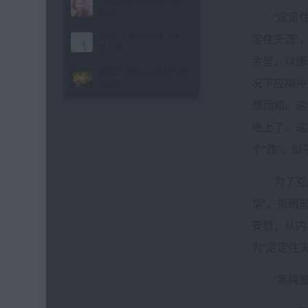
《金缕曲·赠梁汾》纳兰
性德
“定定住天
感遇·江南有丹橘（唐）
定住天涯”
张九龄
余里，以唐
鹧鸪天·暗淡轻黄体性柔
况下应柳仲
李清照
想而知。这
地上了。这
个“雅”，
为了克服思
华”，指眼
安慰，从内
为“定定住
“寒梅最堪