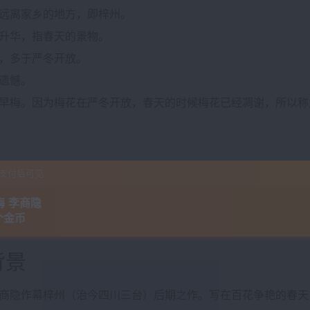
远离家乡的地方，即梓州。
升华，指春天的景物。
，多于严冬开放。
遗憾。
早梅。因为梅花在严冬开放，春天的时候梅花已经凋谢，所以称为
支付后可见
梅 李商隐
 个金币
背景
作幕梓州（治今四川三台）后期之作。写在百花争艳的春天，