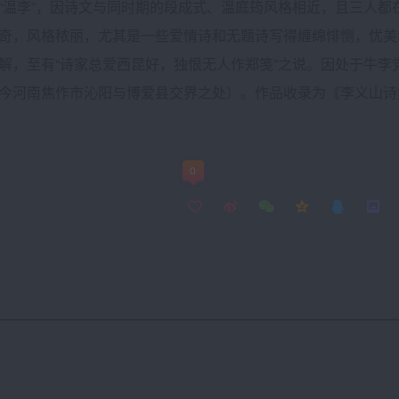
“温李”，因诗文与同时期的段成式、温庭筠风格相近，且三人都
奇，风格秾丽，尤其是一些爱情诗和无题诗写得缠绵悱恻，优美
解，至有“诗家总爱西昆好，独恨无人作郑笺”之说。因处于牛
今河南焦作市沁阳与博爱县交界之处）。作品收录为《李义山诗
文？
0
论