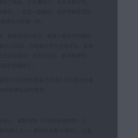
想起了梅花。它先春而开，到百花盛开时，
想到梅花，，这是一层曲折，由想到梅花而怨
望会转化为怨恨一样。
开，望春而凋的特点，使诗人很自然的联想
到入川以后，已经是少年壮志成浮云，意绪
自己的写照吗？正因为如此，看到和想到
堪恨”的嗟叹了。
键在于层层转折都离不开诗人沉沦羁泊的身
达到有神无迹的境界。
著名诗人，祖籍河内（今河南省焦作市）沁
色的诗人之一，和杜牧合称“小李杜”，与温