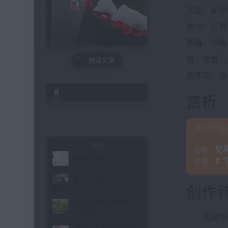
天涯：此指
物华：万物
寒梅：早梅
恨：怅恨，
朗读文章
去年花：指
文章目录
赏析
本区域内容
忆
标题：
将进酒 李白
2
价格：
世界，您好！
创作
长相思·云一涡 李煜
〔五代〕
这是李商隐