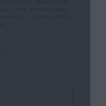
在家族里排行第十六，故并称为“三十六体”。
动人，广为传诵。但部分诗歌过于隐晦迷
李党争的夹缝之中，一生很不得志。死后葬于
集》。