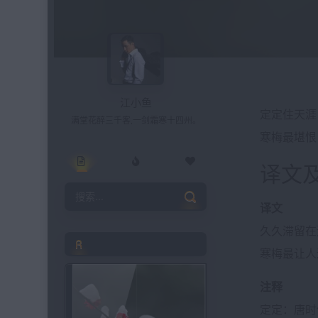
江小鱼
定定住天涯
满堂花醉三千客,一剑霜寒十四州。
寒梅最堪恨
译文
译文
久久滞留在
朗读文章
寒梅最让人
注释
定定：唐时