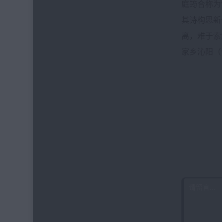
庭筠合称为
其诗构思新
离，难于索
家乡沁阳（
喜欢本
发表评