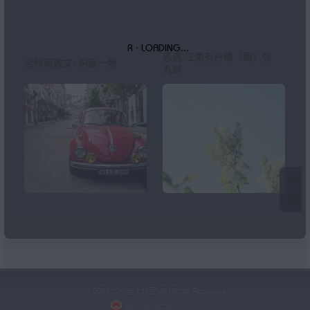
感遇·江南有丹橘（唐）张
余秋雨散文: 洞庭一角
九龄
© 2021 江小鱼工作室 All Rights Reserved
鲁ICP备14026425号-1